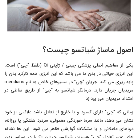
اصول ماساژ شیاتسو چیست؟
یکی از مفاهیم اصلی پزشکی چینی / ژاپنی Qi (تلفظ “چی”) است.
این انرژی حیاتی در بدن ما می باشد که این انرژی همه کارکرد بدن را
پایه ریزی می کند. جریان “چی” در مسیرهای خاص به نام meridians
مریدیان جریان دارد. درمانگر شیاتسو به “چی” از طریق نقاطی در
امتداد مریدیان می پردازد.
زمانی که “چی” دارای کمبود و یا خارج از تعادل باشد علائمی از خود
نشان می دهد، مانند سرما خوردگی معمولی، سردرد هفتگی یا روزانه،
دردهای عضلانی و یا مشکلات گوارشی ظاهر می شود. این ها نشانه
های عدم تعادل “چی” هستند، شیاتسو جریان Qi را در سراسر بدن