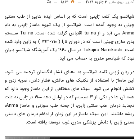
آخرین بروزرسانی
4 ژانویه 2022
1,264
شیاتسو یک کلمه ژاپنی است که بر اساس ایده هایی از طب سنتی
چینی به وجود آمده است. شیاتسو از یک شیوه ماساژ ژاپنی به نام
Anma می آید و از tui na اقتباس گرفته شده است. Tui na سیستم
بدن سازی چینی است که در دوران نارا ( ۷۱۰-۷۹۳ ) به ژاپن وارد شده
است. Tokujiro Namikoshi در سال ۱۹۴۰ یک آموزشگاه شیاتسو بنیان
نهاد که شیاتسو مدرن به حساب می آید.
در زبان ژاپنی کلمه شیاتسو به معنای فشار انگشتان ترجمه می شود،
این ماساژ با استفاده از تکنیک های مالش، فشار دادن، ضربه زدن و
کشش انجام می شود. سبک های مختلفی از این ماساژ وجود دارد که
همه آن ها در یکی از ۳ سیستم که در اوایل دهه ۱۹۰۰ در ژاپن به علت
تجدید درمان طب سنتی ژاپن، از جمله طب سوزنی و ماساژ Anma،
ریشه داشتند. این سبک ماساژ در این زمان از ادغام درمان های دستی
سنتی ژاپن با دانش پزشکی مدرن غرب توسعه یافته است.