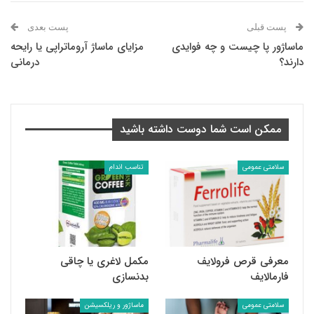
پست قبلی
پست بعدی
ماساژور پا چیست و چه فوایدی
مزایای ماساژ آروماتراپی یا رایحه
دارند؟
درمانی
ممکن است شما دوست داشته باشید
سلامتی عمومی
تناسب اندام
معرفی قرص فرولایف
مکمل لاغری یا چاقی
فارمالایف
بدنسازی
سلامتی عمومی
ماساژور و ریلکسیشن