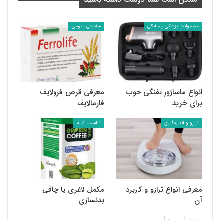
محصولات پزشکی و خانگی
سلامتی عمومی
انواع ماساژور تفنگی خوب
معرفی قرص فرولایف
برای خرید
فارمالایف
ترازو و اندازه‌گیری
تناسب اندام
معرفی انواع ترازو و کاربرد
مکمل لاغری یا چاقی
آن
بدنسازی