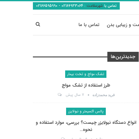
تماس با
شهرسلامت
:
02166933064 - 02166595990
ت و زیبایی بدن
تماس با ما
جدیدترین‌ها
تشک مواج و تخت بیمار
طرز استفاده از تشک مواج
7 سال پیش
فرید محمدزاده
پالس اکسیمتر و نبولایزر
انواع دستگاه نبولایزر چیست؟ بررسی، موارد استفاده و
نحوه…