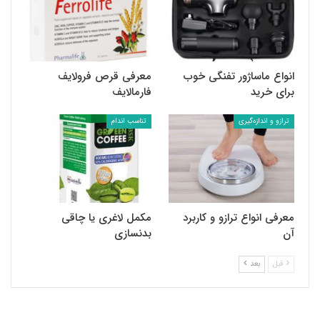
انواع ماساژور تفنگی خوب
معرفی قرص فرولایف
برای خرید
فارمالایف
ترازو و اندازه‌گیری
تناسب اندام
معرفی انواع ترازو و کاربرد
مکمل لاغری یا چاقی
آن
بدنسازی
قبل
بعد