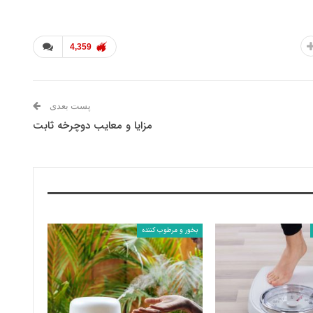
4,359
پست بعدی
مزایا و معایب دوچرخه ثابت
بخور و مرطوب کننده