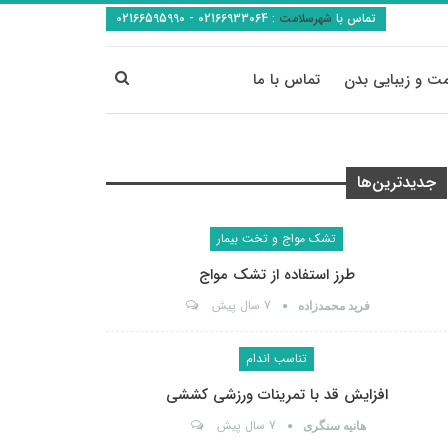
تماس با
شهرسلامت
:
02166933064 - 02166595990
ت و زیبایی بدن
تماس با ما
جدیدترین‌ها
تشک مواج و تخت بیمار
طرز استفاده از تشک مواج
7 سال پیش
فرید محمدزاده
تناسب اندام
افزایش قد با تمرینات ورزشی کششی
7 سال پیش
هانیه سنگری