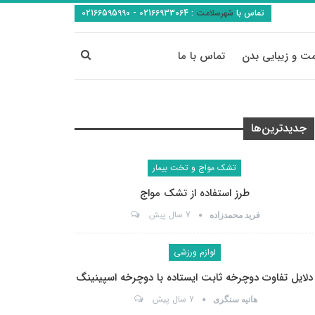
تماس با
شهرسلامت
:
02166933064 - 02166595990
ت و زیبایی بدن
تماس با ما
جدیدترین‌ها
تشک مواج و تخت بیمار
طرز استفاده از تشک مواج
7 سال پیش
فرید محمدزاده
لوازم ورزشی
دلایل تفاوت دوچرخه ثابت ایستاده با دوچرخه اسپینینگ
7 سال پیش
هانیه سنگری