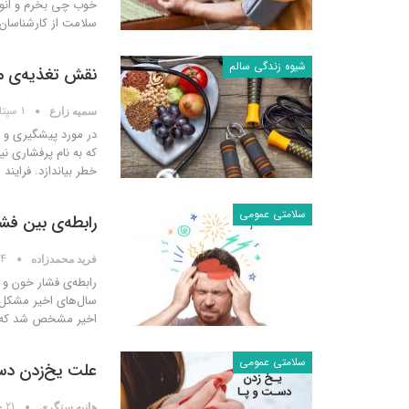
خوب چی بخرم و انواع
سلامت از کارشناسان
شیوه زندگی سالم
نقش تغذیه‌ی م
1 سپتامبر 2019
سمیه زارع
که به نام پرفشاری نی
خطر بیاندازد. فراین
سلامتی عمومی
رابطه‌ی بین ف
14 آگوست 
فرید محمدزاده
رابطه‌ی فشار خون و
سال‌های اخیر مشکل 
اخیر مشخص شد که از هر ۳ نفر ۱ نفر دارای مشکلات فشار خون 
سلامتی عمومی
علت یخ‌زدن د
21 جولای 2019
هانیه سنگری