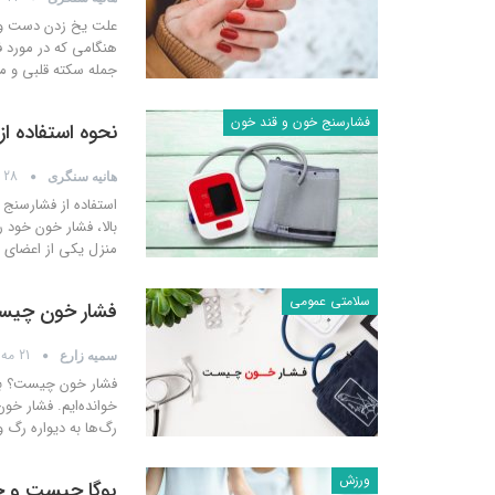
علت یخ زدن دست و پ
هنگامی که در مورد ف
جمله سکته قلبی و مغز
فشارسنج خون و قند خون
نحوه استفاده ا
28 مه 2019
هانیه سنگری
استفاده از فشارسنج 
بالا، فشار خون خود ر
منزل یکی از اعضای خ
سلامتی عمومی
فشار خون چی
21 مه 2019
سمیه زارع
فشار خون چیست؟ بدون
خوانده‌ایم. فشار خو
رگ‌ها به دیواره رگ 
ورزش
یوگا چیست و چه