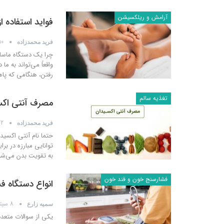
آرامش و ریلکسیشن
فواید استفاده از
10 دسامبر 9
فرید محمدزاده
چرا یک دستگاه ماساژ
واقعاً می‌تواند به 
رفتن، هنگامی که پاه
تغذیه سالم
مصرف آنتی اکسی
22 اکتبر
فرید محمدزاده
حتما نام آنتی اکسید
توانایی مبارزه در ب
به تقویت بدن می‌شود
فشارسنج خون و قند خون
انواع دستگاه ف
8 سپتامبر 2019
سمیه زارع
یکی از سوالات متعد