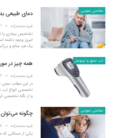
سلامتی عمومی
دمای طبیعی بدن
2 ژوئن 2021
فرید محمدزاده
تشخیص بیماری یا تب
امروز وجود داشته ا
یک فرد سالم و بزرگسال دمای طبیعی 
تب سنج و ترمومتر
همه چیز در مو
4 جولای 2020
فرید محمدزاده
در این مطلب سعی می
تخصصی انواع تب سنج
و از نگاه تخصصی ای
سلامتی عمومی
چگونه می‌توان
15 جولای
فرید محمدزاده
یکی از مسائلی که م