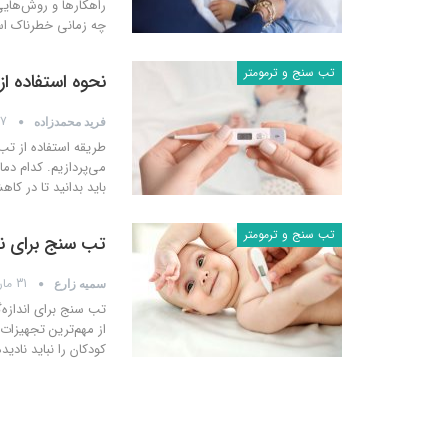
راهکارها و روش‌هایی
چه زمانی خطرناک ا
تب سنج و ترمومتر
نحوه استفاده ا
17 آوریل 
فرید محمدزاده
طریقه استفاده از ت
می‌پردازیم. کدام دم
باید بدانید تا در ک
تب سنج و ترمومتر
تب سنج برای نو
31 مارس 2019
سمیه زارع
تب سنج برای اندازه‌
از مهم‌ترین تجهیزا
کودکان را نباید نادید