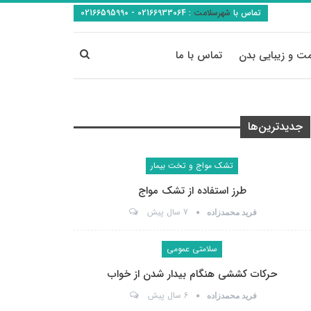
تماس با
شهرسلامت
:
02166933064 - 02166595990
ت و زیبایی بدن
تماس با ما
جدیدترین‌ها
تشک مواج و تخت بیمار
طرز استفاده از تشک مواج
7 سال پیش
فرید محمدزاده
سلامتی عمومی
حرکات کششی هنگام بیدار شدن از خواب
6 سال پیش
فرید محمدزاده