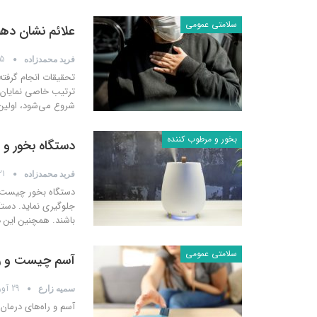
سلامتی عمومی
علائم نشان دهنده بی
5 دسامبر 020
فرید محمدزاده
ترتیب خاصی نمایان م
شروع می‌شود، اولین نشانه کووید 
بخور و مرطوب کننده
دستگاه بخور و 
21 سپتامبر 
فرید محمدزاده
دستگاه بخور چیست؟دس
جلوگیری نماید. دستگ
باشند. همچنین این د
سلامتی عمومی
آسم چیست و را
29 آوریل 2019
سمیه زارع
آسم و راه‌های درمان