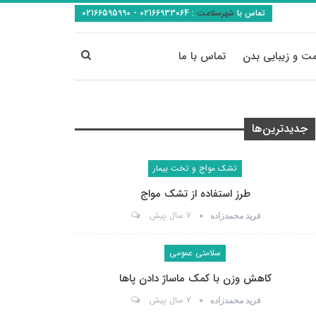
تماس با
شهرسلامت
:
02166933064 - 02166595990
ت و زیبایی بدن
تماس با ما
جدیدترین‌ها
تشک مواج و تخت بیمار
طرز استفاده از تشک مواج
7 سال پیش
فرید محمدزاده
سلامتی عمومی
کاهش وزن با کمک ماساژ دادن پاها
7 سال پیش
فرید محمدزاده