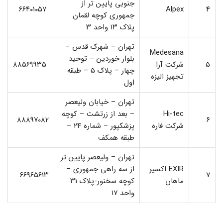
جنوبی پایین تر از
۶۶۴۰۱۰۵۷
Alpex
۴
جمهوری کوچه لقمان
پلاک ۱۳ واحد ۳
تهران – شهرک قدس –
Medesana
بلوار خوردین – توحید
۵
شرکت آرا
۸۸۵۶۹۹۳۵
چهار – پلاک ۵ – طبقه
تجهیز الیزه
اول
تهران – خیابان ولیعصر
Hi-tec
– بعد از زرتشت – کوچه
۸۸۸۹۷۰۸۲
۶
شرکت فاره
پزشکپور – شماره ۲۴ –
طبقه همکف
تهران – ولیعصر پایین تر
EXIR اکسیر
از سه راهی جمهوری –
۶۶۹۶۵۶۱۳
۷
ماهان
کوچه سخنور-پلاک ۳۱
واحد ۱۷