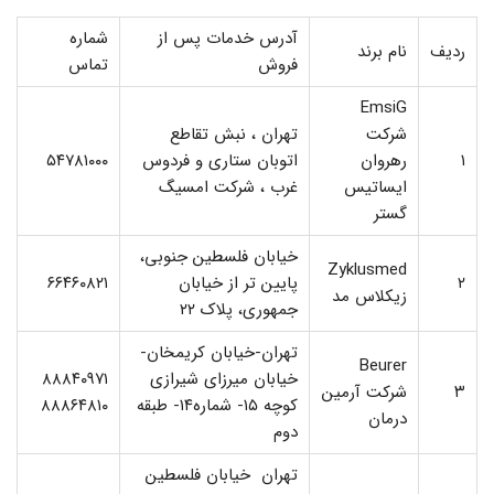
آدرس خدمات پس از
شماره
ردیف
نام برند
فروش
تماس
EmsiG
شرکت
تهران ، نبش تقاطع
۱
رهروان
اتوبان ستاری و فردوس
۵۴۷۸۱۰۰۰
ایساتیس
غرب ، شرکت امسیگ
گستر
خیابان فلسطین جنوبی،
Zyklusmed
۲
پایین تر از خیابان
۶۶۴۶۰۸۲۱
زیکلاس مد
جمهوری، پلاک ۲۲
تهران-خیابان کریمخان-
Beurer
خیابان میرزای شیرازی
۸۸۸۴۰۹۷۱
۳
شرکت آرمین
کوچه ۱۵- شماره۱۴- طبقه
۸۸۸۶۴۸۱۰
درمان
دوم
تهران خیابان فلسطین